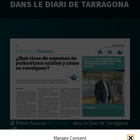
DANS LE DIARI DE TARRAGONA
📰 Pleins feux sur
#PLIXXENT
dans le Diari de Tarragona
! 📰
Manage Consent