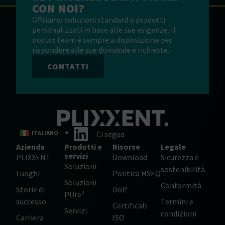
CON NOI?
Offriamo soluzioni standard o prodotti
personalizzati in base alle sue esigenze. Il
nostro team è sempre a disposizione per
rispondere alle sue domande e richieste.
CONTATTI
ITALIANO
Ci segua
Azienda
Prodotti e
Risorse
Legale
servizi
PLIXXENT
Download
Sicurezza e
Soluzioni
sostenibilità
Luoghi
Politica HSEQ
Soluzioni
Conformità
Storie di
DoP
PUre³
successo
Termini e
Certificati
Servizi
condizioni
Carriera
ISO