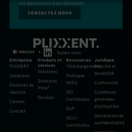
vos questions et à vos demandes.
CONTACTEZ NOUS
FRANÇAIS
Suivez-nous
Entreprise
Produits et
Ressources
Juridique
services
PLIXXENT
Téléchargements
Sécurité et
Solutions
durabilité
Locations
Politique
Solutions
HSEQ
Conformité
Histoires de
PUre³
réussite
ISO
Conditions
Services
Certificates
générales
Careers
d’utilisation
DoP
Contact
Déclaration de
ISCC+
confidentialité
Certificates