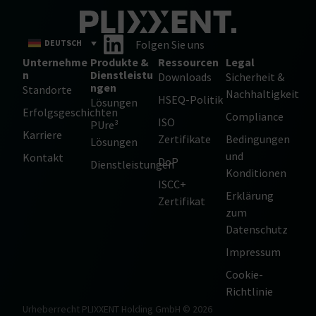
DEUTSCH
Folgen Sie uns
Unternehme
Produkte &
Ressourcen
Legal
n
Dienstleistu
Downloads
Sicherheit &
ngen
Standorte
Nachhaltigkeit
HSEQ-Politik
Lösungen
Erfolgsgeschichten
Compliance
ISO
PUre³
Karriere
Zertifikate
Bedingungen
Lösungen
und
Kontakt
DoP
Dienstleistungen
Konditionen
ISCC+
Erklärung
Zertifikat
zum
Datenschutz
Impressum
Cookie-
Richtlinie
Urheberrecht PLIXXENT Holding GmbH © 2026