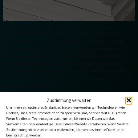
Dämmplatten sind Hartschaumplatten mit flexiblen
Deckschichten wie Aluminiumfolie, Mehrschichtfolie, Papier,
Glasvlies oder anderen. Da sie die kosteneffektivste Art der
Gebäudedämmung sind, werden sie in fast jeder Form von
Bauwerken eingesetzt, von Einfamilienhäusern bis hin zu
Geschäftsgebäuden, Bauernhöfen und Industrieanlagen.
Polyurethan (PUR)- oder Polyisocyanurat (PIR)-Schaumkerne
bieten sehr hohe Isolierwerte sowie eine robuste, leichte und
kompakte Konstruktion. […]
BAUWESEN
Zustimmung verwalten
Um Ihnen ein optimales Erlebnis zu bieten, verwenden wir Technologien wie
Cookies, um Geräteinformationen zu speichern und/oder darauf zuzugreifen.
Wenn Sie diesen Technologien zustimmen, können wir Daten wie das
Surfverhalten oder eindeutige IDs auf dieser Website verarbeiten. Wenn Sie Ihre
Zustimmung nicht erteilen oder widerrufen, können bestimmte Funktionen
beeinträchtigt werden.