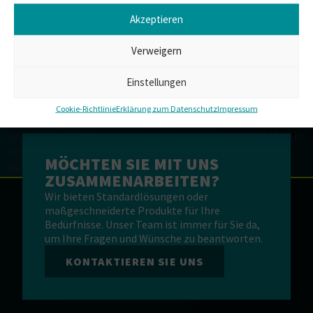
Akzeptieren
Verweigern
Transport ist ein unglaublich breites Feld. Ob zu Lande, zu
Einstellungen
Wasser oder in der Luft, Fahrzeuge aller Art transportieren in
unzähligen Gebieten Menschen oder Güter von A nach B.
Cookie-Richtlinie
Erklärung zum Datenschutz
Impressum
Polyurethan wird in der einen oder anderen Form in fast allen
diesen Fahrzeugen verwendet. Es unterstützt den Leichtbau in
integralen Karosserieteilen, sorgt für optimale Isolierung,
MÖCHTEN SIE MIT UNS
dient […]
ZUSAMMENARBEITEN?
Wir bieten Standardlösungen oder
maßgeschneiderte Produkte für Ihre
Bedürfnisse. Unser Team ist immer für Sie da,
um Ihre Fragen und Wünsche zu beantworten.
KONTAKTIEREN SIE UNS