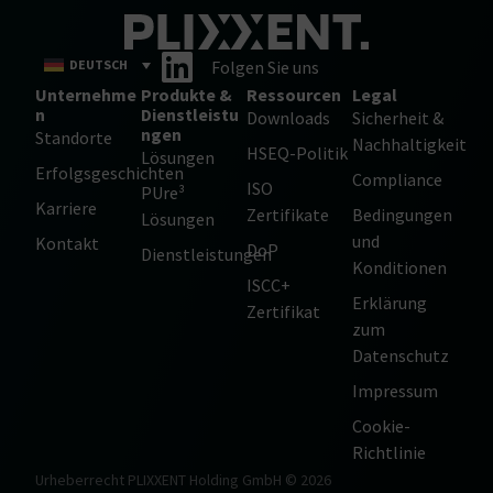
DEUTSCH
Folgen Sie uns
Unternehme
Produkte &
Ressourcen
Legal
n
Dienstleistu
Downloads
Sicherheit &
ngen
Standorte
Nachhaltigkeit
HSEQ-Politik
Lösungen
Erfolgsgeschichten
Compliance
ISO
PUre³
Karriere
Zertifikate
Bedingungen
Lösungen
und
Kontakt
DoP
Dienstleistungen
Konditionen
ISCC+
Erklärung
Zertifikat
zum
Datenschutz
Impressum
Cookie-
Richtlinie
Urheberrecht PLIXXENT Holding GmbH © 2026