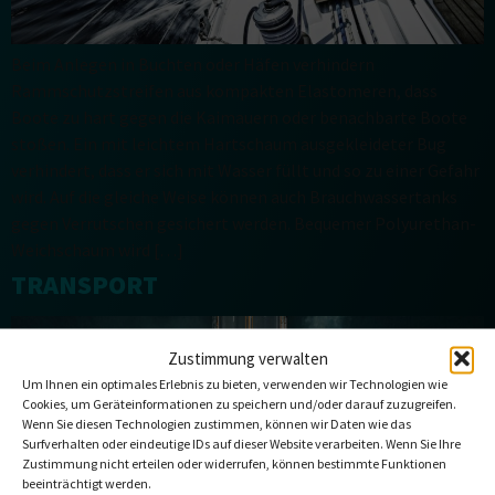
Beim Anlegen in Buchten oder Häfen verhindern
Rammschutzstreifen aus kompakten Elastomeren, dass
Boote zu hart gegen die Kaimauern oder benachbarte Boote
stoßen. Ein mit leichtem Hartschaum ausgekleideter Bug
verhindert, dass er sich mit Wasser füllt und so zu einer Gefahr
wird. Auf die gleiche Weise können auch Brauchwassertanks
gegen Verrutschen gesichert werden. Bequemer Polyurethan-
Weichschaum wird […]
TRANSPORT
Zustimmung verwalten
Um Ihnen ein optimales Erlebnis zu bieten, verwenden wir Technologien wie
Cookies, um Geräteinformationen zu speichern und/oder darauf zuzugreifen.
Wenn Sie diesen Technologien zustimmen, können wir Daten wie das
Surfverhalten oder eindeutige IDs auf dieser Website verarbeiten. Wenn Sie Ihre
Zustimmung nicht erteilen oder widerrufen, können bestimmte Funktionen
beeinträchtigt werden.