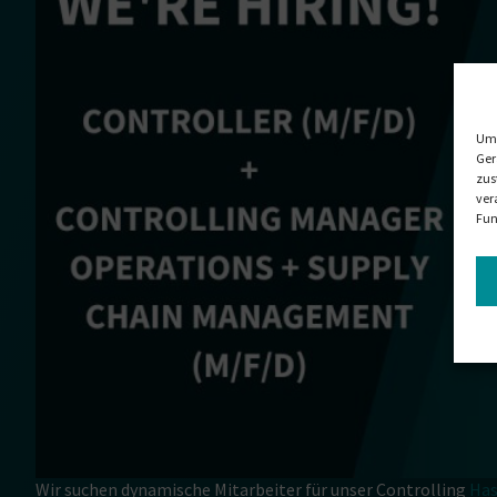
Um 
Ger
zus
ver
Fun
Wir suchen dynamische Mitarbeiter für unser Controlling
Ha