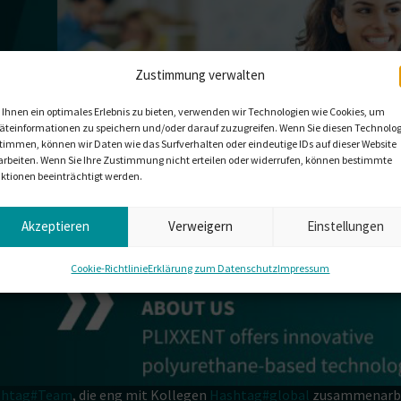
Zustimmung verwalten
Ihnen ein optimales Erlebnis zu bieten, verwenden wir Technologien wie Cookies, um
äteinformationen zu speichern und/oder darauf zuzugreifen. Wenn Sie diesen Technolo
timmen, können wir Daten wie das Surfverhalten oder eindeutige IDs auf dieser Website
arbeiten. Wenn Sie Ihre Zustimmung nicht erteilen oder widerrufen, können bestimmte
ktionen beeinträchtigt werden.
Akzeptieren
Verweigern
Einstellungen
Cookie-Richtlinie
Erklärung zum Datenschutz
Impressum
shtag#Team
, die eng mit Kollegen
Hashtag#global
zusammenarbei