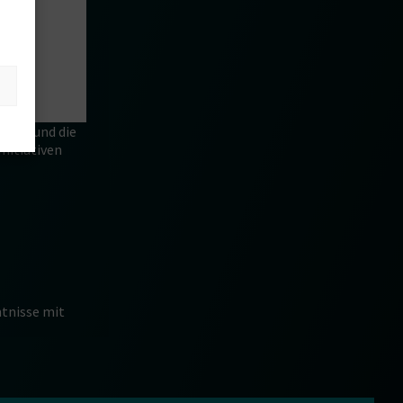
chaft und die
nitiativen
ntnisse mit