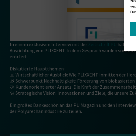
zus
ver
Fun
In einem exklusiven Interview mit der
Zeitschrift PU
hat unse
Ausrichtung von PLIXXENT. In dem Gespräch wurden sowohl di
erörtert.
Diskutierte Hauptthemen:
📊 Wirtschaftlicher Ausblick: Wie PLIXXENT inmitten der Her
🌿 Schwerpunkt Nachhaltigkeit: Förderung von biobasierten
🤝 Kundenorientierter Ansatz: Die Kraft der Zusammenarbe
🚀 Strategische Vision: Innovationen und Ziele, die unsere Z
Ein großes Dankeschön an das PU Magazin und den Intervie
der Polyurethanindustrie zu teilen.