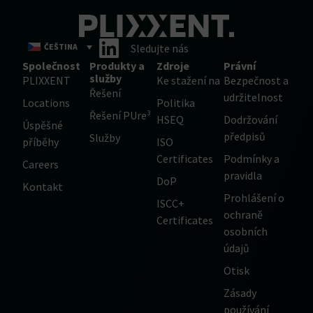
ČEŠTINA
Sledujte nás
Společnost
Produkty a
Zdroje
Právní
služby
PLIXXENT
Ke stažení na
Bezpečnost a
Řešení
udržitelnost
Locations
Politika
Řešení PUre³
HSEQ
Dodržování
Úspěšné
předpisů
Služby
příběhy
ISO
Certificates
Podmínky a
Careers
pravidla
DoP
Kontakt
Prohlášení o
ISCC+
ochraně
Certificates
osobních
údajů
Otisk
Zásady
používání