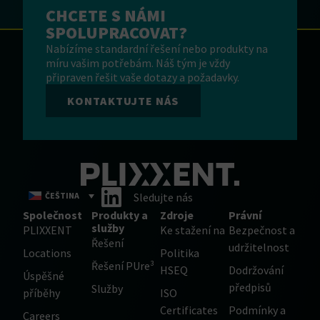
CHCETE S NÁMI
SPOLUPRACOVAT?
Nabízíme standardní řešení nebo produkty na
míru vašim potřebám. Náš tým je vždy
připraven řešit vaše dotazy a požadavky.
KONTAKTUJTE NÁS
ČEŠTINA
Sledujte nás
Společnost
Produkty a
Zdroje
Právní
služby
PLIXXENT
Ke stažení na
Bezpečnost a
Řešení
udržitelnost
Locations
Politika
Řešení PUre³
HSEQ
Dodržování
Úspěšné
předpisů
Služby
příběhy
ISO
Certificates
Podmínky a
Careers