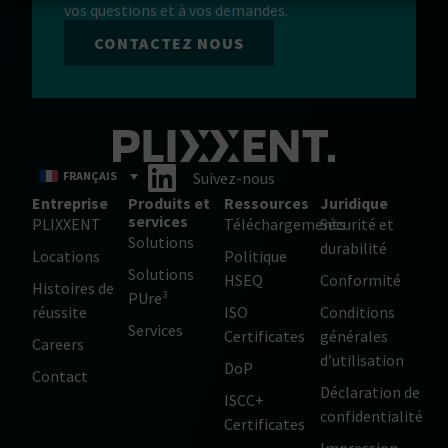
vos questions et à vos demandes.
CONTACTEZ NOUS
FRANÇAIS
Suivez-nous
Entreprise
Produits et
Ressources
Juridique
services
PLIXXENT
Téléchargements
Sécurité et
Solutions
durabilité
Locations
Politique
Solutions
HSEQ
Conformité
Histoires de
PUre³
réussite
ISO
Conditions
Services
Certificates
générales
Careers
d’utilisation
DoP
Contact
Déclaration de
ISCC+
confidentialité
Certificates