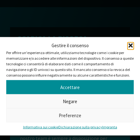
SCARICA LA RISORSA
Grazie per il suo interesse per Certificato ISO UK
Gestire il consenso
9001 14001 45001 Pure Flex Packaging (inglese).
Per offrire un'esperienza ottimale, utilizziamo tecnologie come i cookie per
Se il download non è ancora iniziato, clicchi su
memorizzare e/o accedere alle informazioni del dispositivo. Il consenso a queste
download.
tecnologie ci consentirà di elaborare dati come il comportamento di
navigazione o gli ID univoci su questo sito. Il mancato consenso o la revoca del
SCARICARE
consenso possono influire negativamente su alcune caratteristiche e funzioni.
Accettare
Negare
LE PIACEREBBE LAVORARE
Preferenze
CON NOI?
Offriamo soluzioni standard o prodotti
Informativa sui cookie
Dichiarazione sulla privacy
Impronta
personalizzati in base alle sue esigenze. Il
nostro team è sempre a disposizione per