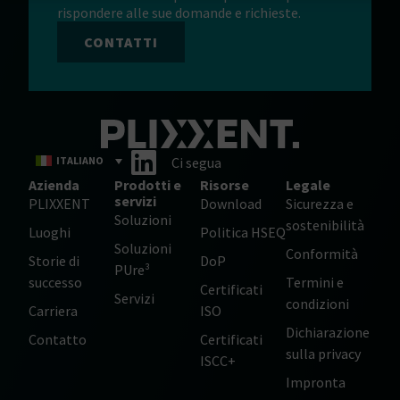
rispondere alle sue domande e richieste.
CONTATTI
ITALIANO
Ci segua
Azienda
Prodotti e
Risorse
Legale
servizi
PLIXXENT
Download
Sicurezza e
Soluzioni
sostenibilità
Luoghi
Politica HSEQ
Soluzioni
Conformità
Storie di
DoP
PUre³
successo
Termini e
Certificati
Servizi
condizioni
Carriera
ISO
Dichiarazione
Contatto
Certificati
sulla privacy
ISCC+
Impronta