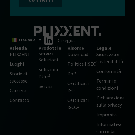
ITALIANO
Ci segua
Azienda
Prodotti e
Risorse
Legale
servizi
PLIXXENT
Download
Sicurezza e
Soluzioni
sostenibilità
Luoghi
Politica HSEQ
Soluzioni
Conformità
Storie di
DoP
PUre³
successo
Termini e
Certificati
Servizi
condizioni
Carriera
ISO
Dichiarazione
Contatto
Certificati
sulla privacy
ISCC+
Impronta
Informativa
sui cookie