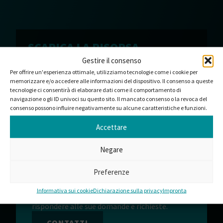
SCARICA LA RISORSA
Grazie per il suo interesse per Certificato ISO DK
Gestire il consenso
14001 (inglese). Se il download non è ancora
Per offrire un'esperienza ottimale, utilizziamo tecnologie come i cookie per
iniziato, clicchi su download.
memorizzare e/o accedere alle informazioni del dispositivo. Il consenso a queste
tecnologie ci consentirà di elaborare dati come il comportamento di
SCARICARE
navigazione o gli ID univoci su questo sito. Il mancato consenso o la revoca del
consenso possono influire negativamente su alcune caratteristiche e funzioni.
Accettare
Negare
LE PIACEREBBE LAVORARE
CON NOI?
Preferenze
Offriamo soluzioni standard o prodotti
personalizzati in base alle sue esigenze. Il
Informativa sui cookie
Dichiarazione sulla privacy
Impronta
nostro team è sempre a disposizione per
rispondere alle sue domande e richieste.
CONTATTI