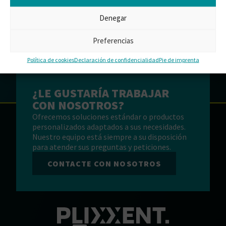
PLIXXOPOL SF 640100 (HOLANDÉS)
Denegar
DESCARGAR
Preferencias
Política de cookies
Declaración de confidencialidad
Pie de imprenta
¿LE GUSTARÍA TRABAJAR
CON NOSOTROS?
Ofrecemos soluciones estándar o productos
personalizados adaptados a sus necesidades.
Nuestro equipo está siempre a su disposición
para atender sus preguntas y peticiones.
CONTACTE CON NOSOTROS